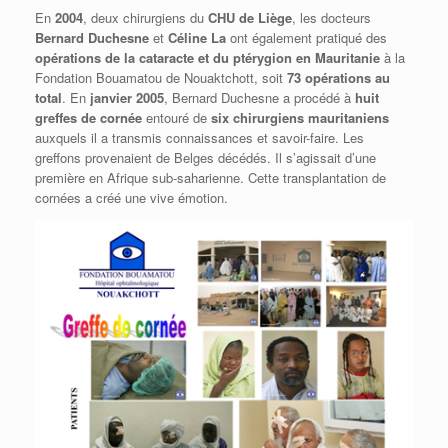
En
2004
, deux chirurgiens du
CHU de Liège
, les docteurs
Bernard Duchesne
et
Céline La
ont également pratiqué des
opérations de la cataracte et du ptérygion en Mauritanie
à la
Fondation Bouamatou de Nouaktchott, soit
73 opérations au
total
. En
janvier 2005
, Bernard Duchesne a procédé à
huit
greffes de cornée
entouré de
six chirurgiens mauritaniens
auxquels il a transmis connaissances et savoir-faire. Les
greffons provenaient de Belges décédés. Il s’agissait d’une
première en Afrique sub-saharienne. Cette transplantation de
cornées a créé une vive émotion.