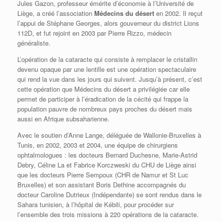
Jules Gazon, professeur émérite d’économie à l’Université de
Liège, a créé l’association
Médecins du désert
en 2002. Il reçut
l’appui de Stéphane Georges, alors gouverneur du district Lions
112D, et fut rejoint en 2003 par Pierre Rizzo, médecin
généraliste.
L’opération de la cataracte qui consiste à remplacer le cristallin
devenu opaque par une lentille est une opération spectaculaire
qui rend la vue dans les jours qui suivent. Jusqu’à présent, c’est
cette opération que Médecins du désert a privilégiée car elle
permet de participer à l’éradication de la cécité qui frappe la
population pauvre de nombreux pays proches du désert mais
aussi en Afrique subsaharienne.
Avec le soutien d’Anne Lange, déléguée de Wallonie-Bruxelles à
Tunis, en 2002, 2003 et 2004, une équipe de chirurgiens
ophtalmologues : les docteurs Bernard Duchesne, Marie-Astrid
Debry, Céline La et Fabrice Korczweski du CHU de Liège ainsi
que les docteurs Pierre Sempoux (CHR de Namur et St Luc
Bruxelles) et son assistant Boris Dethine accompagnés du
docteur Caroline Dutrieux (Indépendante) se sont rendus dans le
Sahara tunisien, à l’hôpital de Kébili, pour procéder sur
l’ensemble des trois missions à 220 opérations de la cataracte.