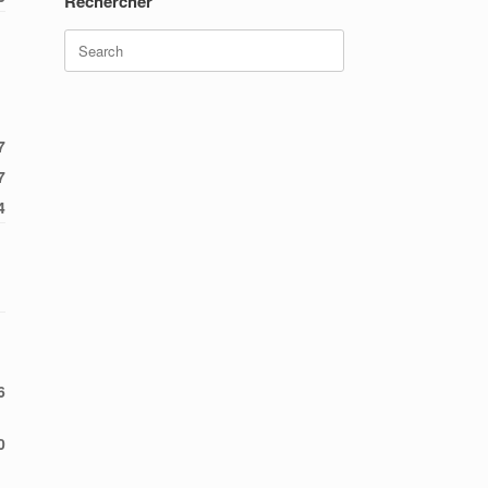
Rechercher
Search
for:
l
7
7
4
l
6
0