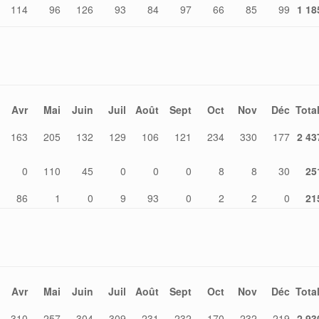
114
96
126
93
84
97
66
85
99
1 18
Avr
Mai
Juin
Juil
Août
Sept
Oct
Nov
Déc
Tota
163
205
132
129
106
121
234
330
177
2 43
0
110
45
0
0
0
8
8
30
25
86
1
0
9
93
0
2
2
0
21
Avr
Mai
Juin
Juil
Août
Sept
Oct
Nov
Déc
Tota
310
257
304
309
231
232
170
232
219
2 93