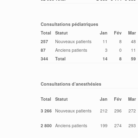
Consultations pédiatriques
Total
Statut
Jan
Fév
Mar
257
Nouveaux patients
11
8
48
87
Anciens patients
3
0
11
344
Total
14
8
59
Consultations d’anesthésies
Total
Statut
Jan
Fév
Mar
3 266
Nouveaux patients
212
296
272
2 800
Anciens patients
199
274
293