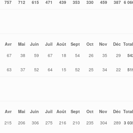
757
712
615
471
439
353
330
459
387
6 06
Avr
Mai
Juin
Juil
Août
Sept
Oct
Nov
Déc
Tota
67
38
59
67
18
54
26
35
29
54
63
37
52
64
15
52
25
34
22
51
Avr
Mai
Juin
Juil
Août
Sept
Oct
Nov
Déc
Tota
215
206
306
275
216
210
235
304
289
3 03