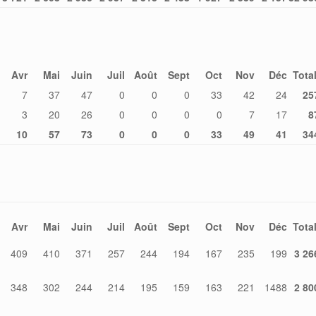
Avr
Mai
Juin
Juil
Août
Sept
Oct
Nov
Déc
Tota
7
37
47
0
0
0
33
42
24
25
3
20
26
0
0
0
0
7
17
8
10
57
73
0
0
0
33
49
41
34
Avr
Mai
Juin
Juil
Août
Sept
Oct
Nov
Déc
Tota
409
410
371
257
244
194
167
235
199
3 26
348
302
244
214
195
159
163
221
1488
2 80