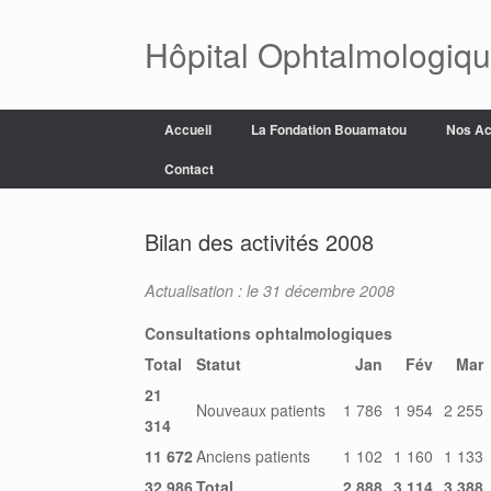
Skip
to
Hôpital Ophtalmologiq
content
Accueil
La Fondation Bouamatou
Nos Ac
Contact
Bilan des activités 2008
Actualisation : le 31 décembre 2008
Consultations ophtalmologiques
Total
Statut
Jan
Fév
Mar
21
Nouveaux patients
1 786
1 954
2 255
314
11 672
Anciens patients
1 102
1 160
1 133
32 986
Total
2 888
3 114
3 388