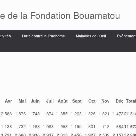
ue de la Fondation Bouamatou
tivités
Lutte contre le Trachome
Maladies de l’Oeil
Événemen
Avr
Mai
Juin
Juil
Août
Sept
Oct
Nov
Déc
Tota
2 583
1 876
1 748
1 874
1 355
1 263
1 326
1 821
1 473
21 31
1 138
732
1 188
1 063
958
1 195
601
718
684
11 67
3 721
2 608
2 936
2 937
2 313
2 458
1 927
2 539
2 157
32 98