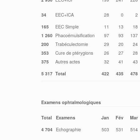
34
EEC+ICA
28
0
2
165
EEC Simple
11
13
18
1 260
Phacoémulsification
97
93
137
200
Trabéculectomie
29
20
24
353
Cure de ptérygions
26
27
28
375
Autres actes
32
41
43
5 317
Total
422
435
478
Examens ophtalmologiques
Total
Examens
Jan
Fév
Mar
4 704
Echographie
503
531
514