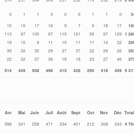
0
1
1
0
0
0
1
1
0
3
15
15
17
16
9
7
9
18
17
16
113
97
105
97
115
121
59
97
129
1 26
19
15
9
11
15
11
11
14
22
20
35
32
35
29
27
37
22
29
26
35
22
32
37
36
18
18
23
27
46
37
514
449
508
498
415
426
295
418
459
5 31
Avr
Mai
Juin
Juil
Août
Sept
Oct
Nov
Déc
Tota
588
341
258
471
334
401
212
308
243
4 70