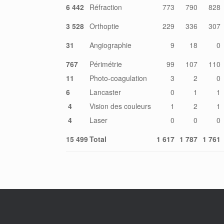
6 442
Réfraction
773
790
828
3 528
Orthoptie
229
336
307
31
Angiographie
9
18
0
767
Périmétrie
99
107
110
11
Photo-coagulation
3
2
0
6
Lancaster
0
1
1
4
Vision des couleurs
1
2
1
4
Laser
0
0
0
15 499
Total
1 617
1 787
1 761