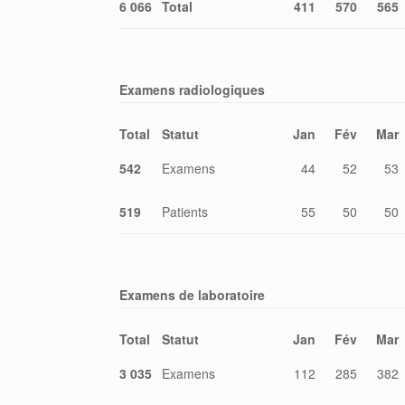
6 066
Total
411
570
565
Examens radiologiques
Total
Statut
Jan
Fév
Mar
542
Examens
44
52
53
519
Patients
55
50
50
Examens de laboratoire
Total
Statut
Jan
Fév
Mar
3 035
Examens
112
285
382