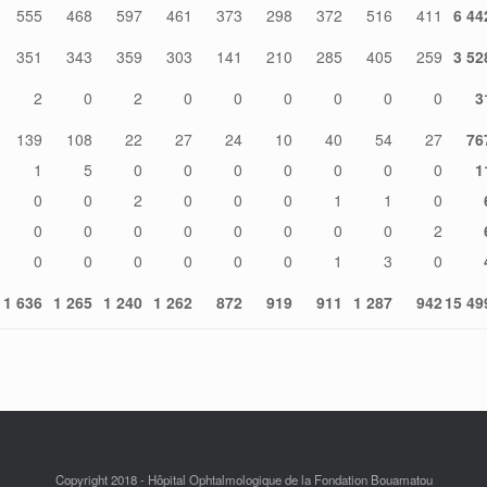
555
468
597
461
373
298
372
516
411
6 44
351
343
359
303
141
210
285
405
259
3 52
2
0
2
0
0
0
0
0
0
3
139
108
22
27
24
10
40
54
27
76
1
5
0
0
0
0
0
0
0
1
0
0
2
0
0
0
1
1
0
0
0
0
0
0
0
0
0
2
0
0
0
0
0
0
1
3
0
1 636
1 265
1 240
1 262
872
919
911
1 287
942
15 49
Copyright 2018 - Hôpital Ophtalmologique de la Fondation Bouamatou