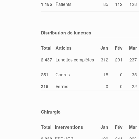
1 185
Patients
85
112
128
Distribution de lunettes
Total
Articles
Jan
Fév
Mar
2 437
Lunettes complètes
312
291
237
251
Cadres
15
0
35
215
Verres
0
0
22
Chirurgie
Total
Interventions
Jan
Fév
Mar
2 930
EEC+ICP
199
241
226