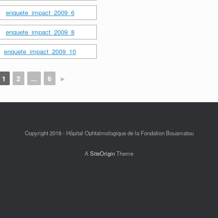
1
2
...
6
►
Copyright 2018 - Hôpital Ophtalmologique de la Fondation Bouamatou
A
SiteOrigin
Theme