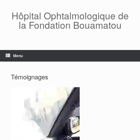
Skip
to
Hôpital Ophtalmologique de
content
la Fondation Bouamatou
Menu
Témoignages
Lecteur
vidéo