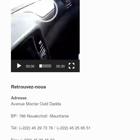
00:00
00:30
Retrouvez-nous
Adresse
Avenue Moctar Ould Dadda
BP: 786 Nouakchott -Mauritanie
Tél: (+222) 45 29 73 78 / (+222) 45 25 65 51
Fax: (+222) 45 29 46 02