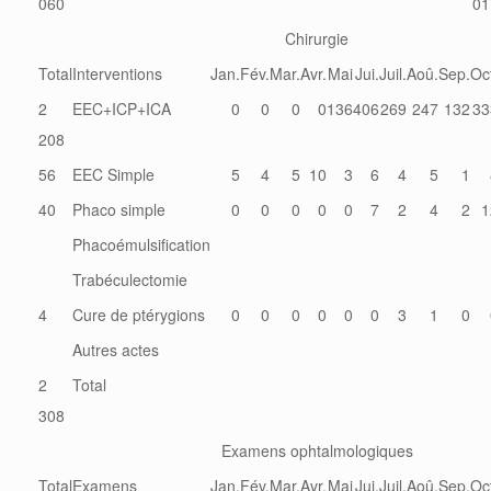
060
01
Chirurgie
Total
Interventions
Jan.
Fév.
Mar.
Avr.
Mai
Jui.
Juil.
Aoû.
Sep.
Oc
2
EEC+ICP+ICA
0
0
0
0
136
406
269
247
132
33
208
56
EEC Simple
5
4
5
10
3
6
4
5
1
40
Phaco simple
0
0
0
0
0
7
2
4
2
1
Phacoémulsification
Trabéculectomie
4
Cure de ptérygions
0
0
0
0
0
0
3
1
0
Autres actes
2
Total
308
Examens ophtalmologiques
Total
Examens
Jan.
Fév.
Mar.
Avr.
Mai
Jui.
Juil.
Aoû.
Sep.
Oc