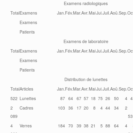
Examens radiologiques
Total
Examens
Jan.
Fév.
Mar.
Avr.
Mai
Jui.
Juil.
Aoû.
Sep.
Oc
Examens
Patients
Examens de laboratoire
Total
Examens
Jan.
Fév.
Mar.
Avr.
Mai
Jui.
Juil.
Aoû.
Sep.
Oc
Examens
Patients
Distribution de lunettes
Total
Articles
Jan.
Fév.
Mar.
Avr.
Mai
Jui.
Juil.
Aoû.
Sep.
Oc
522
Lunettes
87
64
67
57
18
75
26
50
4
4
2
Cadres
103
36
17
20
8
4
44
34
2
089
53
4
Verres
184
70
39
38
21
5
88
64
4