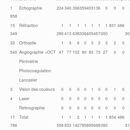
1
Echographie
224
340
396
359
403
136
0
0
0
858
15
Réfraction
1
1
1
1
1
1
1
831
486
349
286
413
638
336
405
457
050
30
32
Orthoptie
1
3
6
0
3
2
3
2
0
540
Angiographie +OCT
47
77
102
90
83
73
27
0
0
Périmètrie
Photocoagulation
Lancaster
3
Vision des couleurs
0
0
0
0
1
0
0
1
0
4
Laser
0
0
0
0
0
0
0
0
0
Retinographie
0
0
0
0
0
0
0
0
0
17
Total
1
1
2
1
1
1
1
834
486
786
558
833
142
785
895
668
080
31