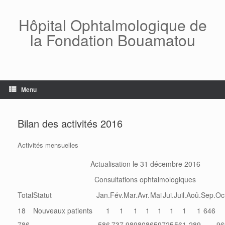
Skip
to
Hôpital Ophtalmologique de
content
la Fondation Bouamatou
Menu
Bilan des activités 2016
Activités mensuelles
Actualisation le 31 décembre 2016
Consultations ophtalmologiques
Total
Statut
Jan.
Fév.
Mar.
Avr.
Mai
Jui.
Juil.
Aoû.
Sep.
Oc
18
Nouveaux patients
1
1
1
1
1
1
1
1
646
786
586
737
989
808
659
725
561
289
96