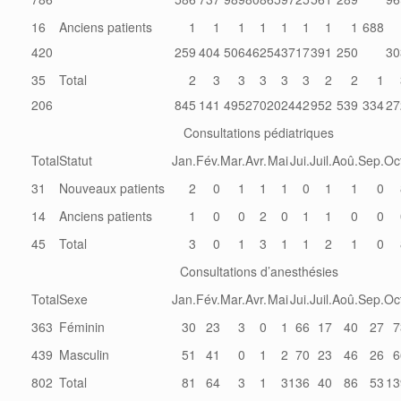
16
Anciens patients
1
1
1
1
1
1
1
1
688
420
259
404
506
462
543
717
391
250
30
35
Total
2
3
3
3
3
3
2
2
1
206
845
141
495
270
202
442
952
539
334
27
Consultations pédiatriques
Total
Statut
Jan.
Fév.
Mar.
Avr.
Mai
Jui.
Juil.
Aoû.
Sep.
Oc
31
Nouveaux patients
2
0
1
1
1
0
1
1
0
14
Anciens patients
1
0
0
2
0
1
1
0
0
45
Total
3
0
1
3
1
1
2
1
0
Consultations d’anesthésies
Total
Sexe
Jan.
Fév.
Mar.
Avr.
Mai
Jui.
Juil.
Aoû.
Sep.
Oc
363
Féminin
30
23
3
0
1
66
17
40
27
7
439
Masculin
51
41
0
1
2
70
23
46
26
6
802
Total
81
64
3
1
3
136
40
86
53
13