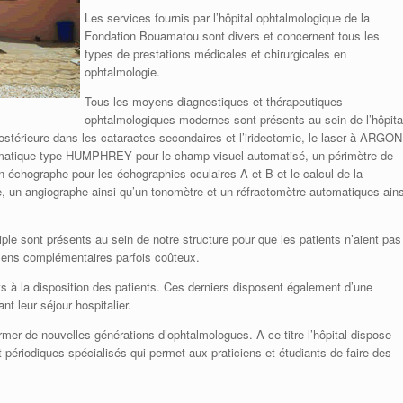
Les services fournis par l’hôpital ophtalmologique de la
Fondation Bouamatou sont divers et concernent tous les
types de prestations médicales et chirurgicales en
ophtalmologie.
Tous les moyens diagnostiques et thérapeutiques
ophtalmologiques modernes sont présents au sein de l’hôpita
ostérieure dans les cataractes secondaires et l’iridectomie, le laser à ARGON
utomatique type HUMPHREY pour le champ visuel automatisé, un périmètre de
chographe pour les échographies oculaires A et B et le calcul de la
te, un angiographe ainsi qu’un tonomètre et un réfractomètre automatiques ains
iple sont présents au sein de notre structure pour que les patients n’aient pas
amens complémentaires parfois coûteux.
its à la disposition des patients. Ces derniers disposent également d’une
nt leur séjour hospitalier.
rmer de nouvelles générations d’ophtalmologues. A ce titre l’hôpital dispose
t périodiques spécialisés qui permet aux praticiens et étudiants de faire des