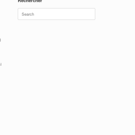
Rechercher
Search
for:
l
i