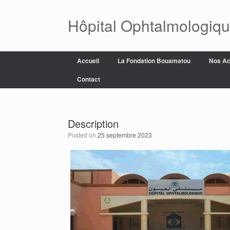
Skip
to
Hôpital Ophtalmologiq
content
Accueil
La Fondation Bouamatou
Nos Ac
Contact
Description
Posted on
25 septembre 2023