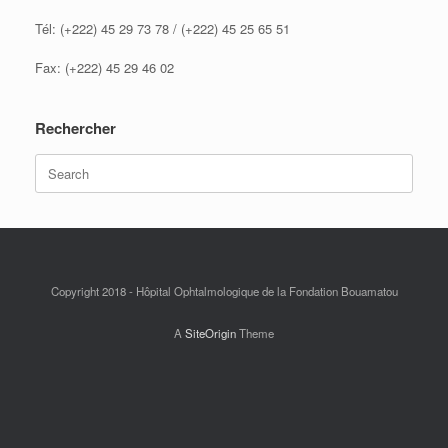
Tél: (+222) 45 29 73 78 / (+222) 45 25 65 51
Fax: (+222) 45 29 46 02
Rechercher
Search
for:
Copyright 2018 - Hôpital Ophtalmologique de la Fondation Bouamatou
A
SiteOrigin
Theme