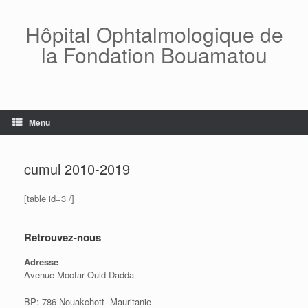
Skip
to
Hôpital Ophtalmologique de
content
la Fondation Bouamatou
Menu
cumul 2010-2019
[table id=3 /]
Retrouvez-nous
Adresse
Avenue Moctar Ould Dadda
BP: 786 Nouakchott -Mauritanie