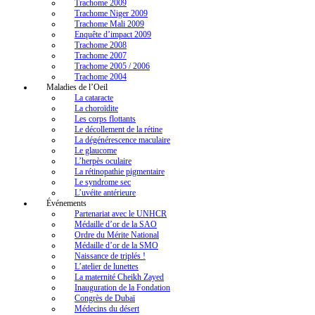
Trachome 2009
Trachome Niger 2009
Trachome Mali 2009
Enquête d’impact 2009
Trachome 2008
Trachome 2007
Trachome 2005 / 2006
Trachome 2004
Maladies de l’Oeil
La cataracte
La choroïdite
Les corps flottants
Le décollement de la rétine
La dégénérescence maculaire
Le glaucome
L’herpès oculaire
La rétinopathie pigmentaire
Le syndrome sec
L’uvéite antérieure
Événements
Partenariat avec le UNHCR
Médaille d’or de la SAO
Ordre du Mérite National
Médaille d’or de la SMO
Naissance de triplés !
L’atelier de lunettes
La maternité Cheikh Zayed
Inauguration de la Fondation
Congrès de Dubaï
Médecins du désert