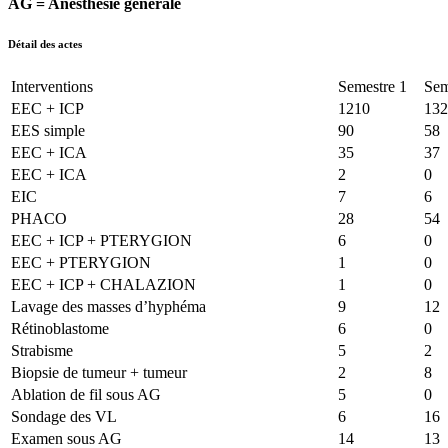
AG = Anesthésie générale
Détail des actes
Interventions
Semestre 1
Sem
EEC + ICP
1210
132
EES simple
90
58
EEC + ICA
35
37
EEC + ICA
2
0
EIC
7
6
PHACO
28
54
EEC + ICP + PTERYGION
6
0
EEC + PTERYGION
1
0
EEC + ICP + CHALAZION
1
0
Lavage des masses d’hyphéma
9
12
Rétinoblastome
6
0
Strabisme
5
2
Biopsie de tumeur + tumeur
2
8
Ablation de fil sous AG
5
0
Sondage des VL
6
16
Examen sous AG
14
13