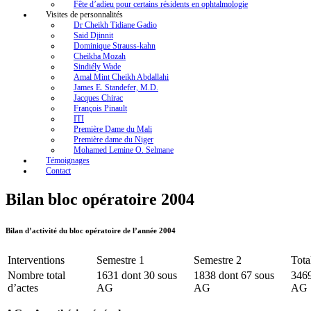
Fête d’adieu pour certains résidents en ophtalmologie
Visites de personnalités
Dr Cheikh Tidiane Gadio
Said Djinnit
Dominique Strauss-kahn
Cheikha Mozah
Sindiély Wade
Amal Mint Cheikh Abdallahi
James E. Standefer, M.D.
Jacques Chirac
François Pinault
ITI
Première Dame du Mali
Première dame du Niger
Mohamed Lemine O. Selmane
Témoignages
Contact
Bilan bloc opératoire 2004
Bilan d’activité du bloc opératoire de l’année 2004
Interventions
Semestre 1
Semestre 2
Tota
Nombre total
1631 dont 30 sous
1838 dont 67 sous
3469
d’actes
AG
AG
AG