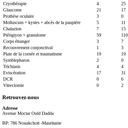
Cryothérapie
4
25
Glaucome
21
17
Prothèse oculaire
3
0
Molluscum = kystes + abcès de la paupière
5
11
Chalazion
7
15
Ptérigiyon + granulome
59
110
Corps étranger
3
7
Recouvrement conjonctival
1
3
Plaie de la cornée et traumatisme
19
19
Symblepharon
2
0
Trichiasis
4
4
Eviscération
17
31
DCR
0
6
Vitrectomie
0
2
Retrouvez-nous
Adresse
Avenue Moctar Ould Dadda
BP: 786 Nouakchott -Mauritanie