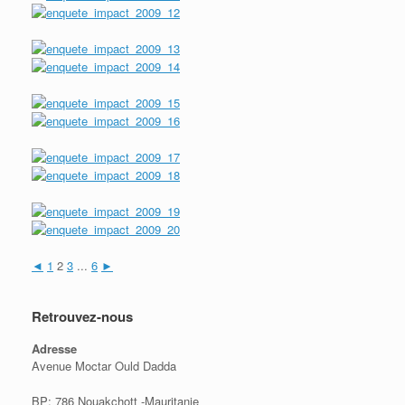
◄
1
2
3
...
6
►
Retrouvez-nous
Adresse
Avenue Moctar Ould Dadda
BP: 786 Nouakchott -Mauritanie