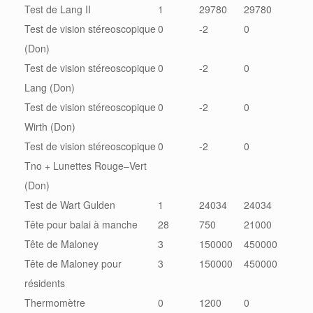
Test de Lang II
1
29780
29780
Test de vision stéreoscopique
0
-2
0
(Don)
Test de vision stéreoscopique
0
-2
0
Lang (Don)
Test de vision stéreoscopique
0
-2
0
Wirth (Don)
Test de vision stéreoscopique
0
-2
0
Tno + Lunettes Rouge–Vert
(Don)
Test de Wart Gulden
1
24034
24034
Tête pour balai à manche
28
750
21000
Tête de Maloney
3
150000
450000
Tête de Maloney pour
3
150000
450000
résidents
Thermomètre
0
1200
0