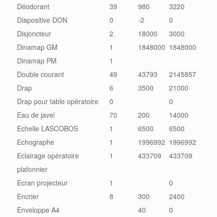
Déodorant
39
980
3220
Diapositive DON
0
-2
0
Disjoncteur
2
18000
3000
Dinamap GM
1
1848000
1848000
Dinamap PM
1
Double courant
49
43793
2145857
Drap
6
3500
21000
Drap pour table opératoire
0
0
Eau de javel
70
200
14000
Echelle LASCOBOS
1
6500
6500
Echographe
1
1996992
1996992
Eclairage opératoire
1
433709
433709
plafonnier
Ecran projecteur
1
0
Encrier
8
300
2400
Enveloppe A4
40
0