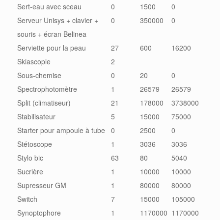
Sert-eau avec sceau
0
1500
0
Serveur Unisys + clavier +
0
350000
0
souris + écran Belinea
Serviette pour la peau
27
600
16200
Skiascopie
2
Sous-chemise
0
20
0
Spectrophotomètre
1
26579
26579
Split (climatiseur)
21
178000
3738000
Stabilisateur
5
15000
75000
Starter pour ampoule à tube
0
2500
0
Stétoscope
1
3036
3036
Stylo bic
63
80
5040
Sucrière
1
10000
10000
Supresseur GM
1
80000
80000
Switch
7
15000
105000
Synoptophore
1
1170000
1170000