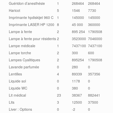
Guéridon d’anesthésie
1
268464
268464
Haricot
5
1546
7730
Imprimante hpdiskijet 960 C
1
145000
145000
Imprimante LASER HP 1200
8
45 000
360000
Lampe à fente
2
895 254
1790508
Lampe à fente pour résidents
2
3523000
7046000
Lampe médicale
1
7437100
7437100
Lampe torche
2
300
600
Lampes Cyalitiques
2
895254
1790508
Lavande parfumée
0
280
0
Lentilles
4
89339
357356
Liquide sol
0
1178
0
Liquide WC
0
380
0
Lit médical
23
38367
882441
Lits
3
12500
37500
Liver : Options
0
-2
0