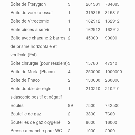
Boîte de Pterygion
3
261361
784083
Boîte de verre à essai
1
315315
315315
Boîte de Vitrectomie
1
162912
162912
Boîte pinces à servir
1
162912
162912
Boîte avec chacune 2 barres
2
45000
90000
de prisme horizontale et
verticale (Est)
Boîte chirurgie (pour résident)
3
15780
47340
Boîte de Moria (Phaco)
4
250000
1000000
Boîte de Phaco
2
130000
260000
Boîte double de règle
1
210210
210210
skiascopie positif et négatif
Boules
99
7500
742500
Bouteille de gaz
2
3800
7600
Bouteilles de gaz oxygéné
2
8000
16000
Brosse à manche pour WC
2
1000
2000