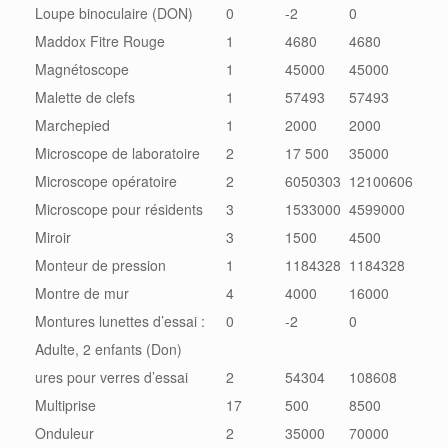
Loupe binoculaire (DON)
0
-2
0
Maddox Fitre Rouge
1
4680
4680
Magnétoscope
1
45000
45000
Malette de clefs
1
57493
57493
Marchepied
1
2000
2000
Microscope de laboratoire
2
17 500
35000
Microscope opératoire
2
6050303
12100606
Microscope pour résidents
3
1533000
4599000
Miroir
3
1500
4500
Monteur de pression
1
1184328
1184328
Montre de mur
4
4000
16000
Montures lunettes d’essai :
0
-2
0
Adulte, 2 enfants (Don)
ures pour verres d’essai
2
54304
108608
Multiprise
17
500
8500
Onduleur
2
35000
70000