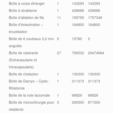
Boîte à corps étranger
1
143293
143293
Boîte à strabisme
1
439689
439689
Boîte d’ablation de fils
11
159759
1757349
Boîte d’éviscération –
1
164800
164800
énucleation
Boîte de 6 couteaux 3,2 mm
0
15780
0
angutés
Boîte de cataracte
27
758332
20474964
(Extracasulaire et
Intracapsulaire)
Boîte de chalazion
1
130330
130330
Boîte de Dacryo – Cysto-
1
311373
311373
Rhistomie
Boîte de la voie lacrymale
1
66829
66829
Boîte de microchirurgie pour
3
290500
871500
résidents