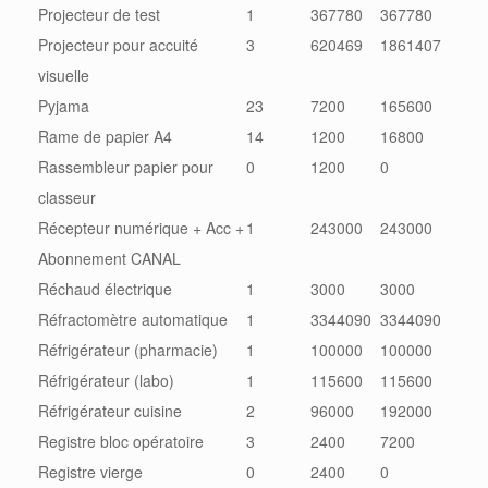
Projecteur de test
1
367780
367780
Projecteur pour accuité
3
620469
1861407
visuelle
Pyjama
23
7200
165600
Rame de papier A4
14
1200
16800
Rassembleur papier pour
0
1200
0
classeur
Récepteur numérique + Acc +
1
243000
243000
Abonnement CANAL
Réchaud électrique
1
3000
3000
Réfractomètre automatique
1
3344090
3344090
Réfrigérateur (pharmacie)
1
100000
100000
Réfrigérateur (labo)
1
115600
115600
Réfrigérateur cuisine
2
96000
192000
Registre bloc opératoire
3
2400
7200
Registre vierge
0
2400
0