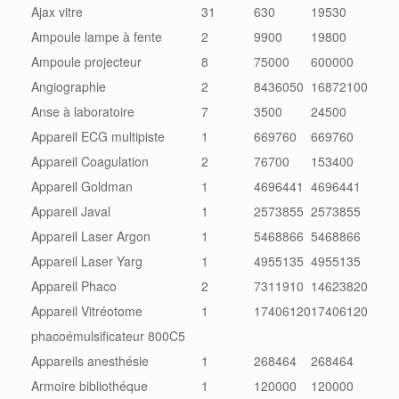
Ajax vitre
31
630
19530
Ampoule lampe à fente
2
9900
19800
Ampoule projecteur
8
75000
600000
Angiographie
2
8436050
16872100
Anse à laboratoire
7
3500
24500
Appareil ECG multipiste
1
669760
669760
Appareil Coagulation
2
76700
153400
Appareil Goldman
1
4696441
4696441
Appareil Javal
1
2573855
2573855
Appareil Laser Argon
1
5468866
5468866
Appareil Laser Yarg
1
4955135
4955135
Appareil Phaco
2
7311910
14623820
Appareil Vitréotome
1
17406120
17406120
phacoémulsificateur 800C5
Appareils anesthésie
1
268464
268464
Armoire bibliothéque
1
120000
120000