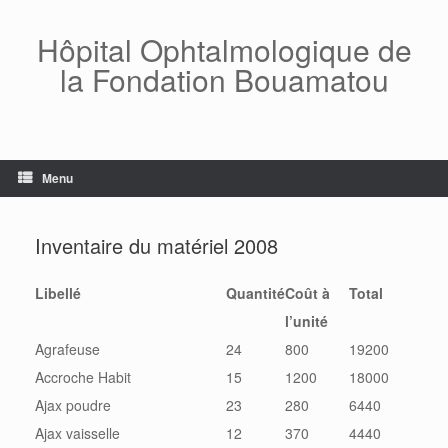
Skip
to
Hôpital Ophtalmologique de
content
la Fondation Bouamatou
Menu
Inventaire du matériel 2008
Libellé
Quantité
Coût à
Total
l’unité
Agrafeuse
24
800
19200
Accroche Habit
15
1200
18000
Ajax poudre
23
280
6440
Ajax vaisselle
12
370
4440