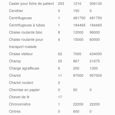
Casier pour fiche de patient
253
1210
306130
Cendrier
0
150
0
Centrifugeuse
1
481750
481750
Centrifugeuse à tubes
1
184465
184465
Chaise roulante bloc
8
12000
96000
Chaise roulante pour
4
15000
60000
transport malade
Chaise visiteur
62
7000
434000
Champ
25
867
21675
Charge agraffeuse
6
200
1200
Chariot
11
87000
957000
Chariot roulant
2
Chemise en papier
0
50
0
Chevet de lit
17
Chronométre
1
22200
22200
Cintres
0
600
0