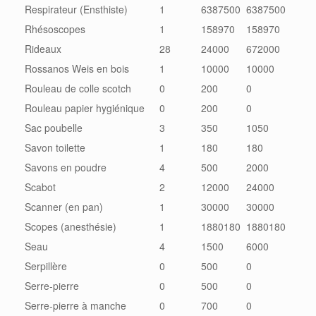
Respirateur (Ensthiste)
1
6387500
6387500
Rhésoscopes
1
158970
158970
Rideaux
28
24000
672000
Rossanos Weis en bois
1
10000
10000
Rouleau de colle scotch
0
200
0
Rouleau papier hygiénique
0
200
0
Sac poubelle
3
350
1050
Savon toilette
1
180
180
Savons en poudre
4
500
2000
Scabot
2
12000
24000
Scanner (en pan)
1
30000
30000
Scopes (anesthésie)
1
1880180
1880180
Seau
4
1500
6000
Serpillère
0
500
0
Serre-pierre
0
500
0
Serre-pierre à manche
0
700
0