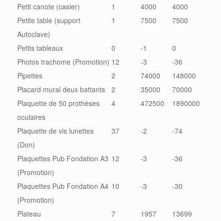
Petit canote (casier)
1
4000
4000
Petite table (support
1
7500
7500
Autoclave)
Petits tableaux
0
-1
0
Photos trachome (Promotion)
12
-3
-36
Pipettes
2
74000
148000
Placard mural deux battants
2
35000
70000
Plaquette de 50 prothèses
4
472500
1890000
oculaires
Plaquette de vis lunettes
37
-2
-74
(Don)
Plaquettes Pub Fondation A3
12
-3
-36
(Promotion)
Plaquettes Pub Fondation A4
10
-3
-30
(Promotion)
Plateau
7
1957
13699