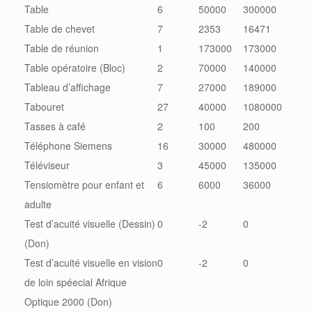
Table
6
50000
300000
Table de chevet
7
2353
16471
Table de réunion
1
173000
173000
Table opératoire (Bloc)
2
70000
140000
Tableau d’affichage
7
27000
189000
Tabouret
27
40000
1080000
Tasses à café
2
100
200
Téléphone Siemens
16
30000
480000
Téléviseur
3
45000
135000
Tensiomètre pour enfant et
6
6000
36000
adulte
Test d’acuité visuelle (Dessin)
0
-2
0
(Don)
Test d’acuité visuelle en vision
0
-2
0
de loin spéecial Afrique
Optique 2000 (Don)